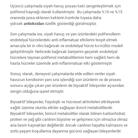
Üçüncü çalışmada siyah havuç posası keki zenginleştirmek için
polifenol kaynağı olarak kullanılmıştır. Bu çalışmada %10 ve %15
oranında posa eklenen keklerin kontrole kıyasa daha
yüksek
antioksidan
özellik gösterdiği görülmüştür.
Son çalışmada ise, siyah havuç ve yan ürünlerdeki polifenollerin
endotelyal hücrelerdeki anti-inflamatuar etkilerini tespit etmek
amacıyla bir in vitro bağırsak ve endotelyal hücre ko-kültür modeli
geliştirilmiştir. Neticede bağırsak bariyerini geçerek endotelyal
hücrelere taşınan polifenol metabolitlerinin hem sağlıklı hem de
hasta hücreler üzerinde anti-inflammatuar etki göstermiştir.
Sonuç olarak, deneysel çalışmalarda elde edilen veriler siyah
havucun kendisinin yanı sıra işlendiği son ürünlerin ve de proses
sonucu açığa çıkan yan ürünlerin de biyoaktif bileşenler açısından
zengin olduğuna işaret etmiştir.
Biyoaktif bileşenler, fizyolojik ve hücresel aktiviteleri etkileyerek
sağlık üzerine olumlu etkiler sağlayan ikincil metabolitlerdir.
Biyoaktif bileşenler, birincil metabolitler olarak bilinen karbonhidrat,
protein ve yağ gibi canlının büyüme ve gelişmesi için olmazsa olmaz
ana besin kaynakları değillerdir. Ancak canlının hayatta kalmasını ve
zorlu yaşam koşullarına dayanma gücünü sağlayan bileşenlerdir.