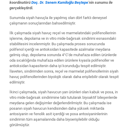
koordinatörü
Doç. Dr. Senem Kamiloğlu Beştepe
’nin sunumu ile
gerçekleştirdi.
Sunumda siyah havuçla ile yapılmış olan dört farklı deneysel
çalışmanın sonuçlarından bahsedilmiştir.
İlk çalışmada siyah havuç reçel ve marmelatındaki polifenollerinin
işlenme, depolama ve in vitro mide-bağırsak sindirimi esnasındaki
stabilitesini incelenmiştir. Bu çalışmada proses sonucunda
polifenol içeriği ve antioksidan kapasitede azalmalar meydana
gelmiş olup, depolama sonunda 4°C’de muhafaza edilen ürünlerde
oda sıcaklığında muhafaza edilen ürünlere kıyasla polifenoller ve
antioksidan kapasitenin daha iyi korunduğu tespit edilmiştir.
İlaveten, sindirimden sonra, reçel ve marmelat polifenollerinin siyah
havuç polifenollerinden biyolojik olarak daha erişilebilir olarak tespit
edilmiştir.
İkinci çalışmada, siyah havucun yan ürünleri olan kabuk ve posa, in
vitro mide-bağırsak sindirimine tabi tutularak biyoaktif bileşenlerde
meydana gelen değişimler değerlendirilmiştir. Bu çalışmada ise
posanın siyah havucun kendisinden daha yüksek miktarda
antosiyanin ve fenolik asit içerdiği ve posa antosiyaninlerinin
sindirimin tüm aşamalarında daha biyoerişilebilir olduğu
görülmüştür.