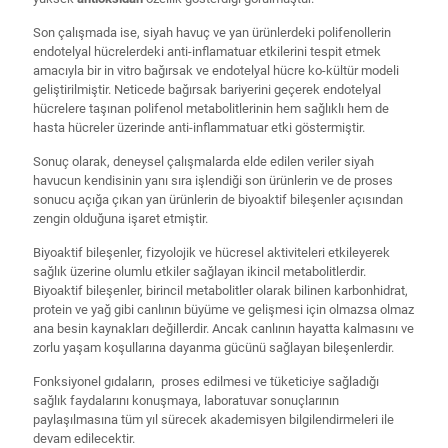
Son çalışmada ise, siyah havuç ve yan ürünlerdeki polifenollerin
endotelyal hücrelerdeki anti-inflamatuar etkilerini tespit etmek
amacıyla bir in vitro bağırsak ve endotelyal hücre ko-kültür modeli
geliştirilmiştir. Neticede bağırsak bariyerini geçerek endotelyal
hücrelere taşınan polifenol metabolitlerinin hem sağlıklı hem de
hasta hücreler üzerinde anti-inflammatuar etki göstermiştir.
Sonuç olarak, deneysel çalışmalarda elde edilen veriler siyah
havucun kendisinin yanı sıra işlendiği son ürünlerin ve de proses
sonucu açığa çıkan yan ürünlerin de biyoaktif bileşenler açısından
zengin olduğuna işaret etmiştir.
Biyoaktif bileşenler, fizyolojik ve hücresel aktiviteleri etkileyerek
sağlık üzerine olumlu etkiler sağlayan ikincil metabolitlerdir.
Biyoaktif bileşenler, birincil metabolitler olarak bilinen karbonhidrat,
protein ve yağ gibi canlının büyüme ve gelişmesi için olmazsa olmaz
ana besin kaynakları değillerdir. Ancak canlının hayatta kalmasını ve
zorlu yaşam koşullarına dayanma gücünü sağlayan bileşenlerdir.
Fonksiyonel gıdaların, proses edilmesi ve tüketiciye sağladığı
sağlık faydalarını konuşmaya, laboratuvar sonuçlarının
paylaşılmasına tüm yıl sürecek akademisyen bilgilendirmeleri ile
devam edilecektir.