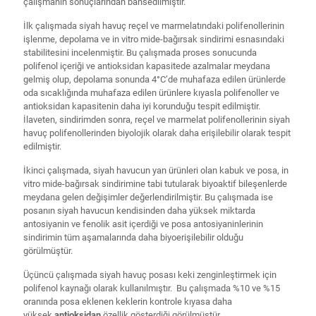
çalışmanın sonuçlarından bahsedilmiştir.
İlk çalışmada siyah havuç reçel ve marmelatındaki polifenollerinin
işlenme, depolama ve in vitro mide-bağırsak sindirimi esnasındaki
stabilitesini incelenmiştir. Bu çalışmada proses sonucunda
polifenol içeriği ve antioksidan kapasitede azalmalar meydana
gelmiş olup, depolama sonunda 4°C’de muhafaza edilen ürünlerde
oda sıcaklığında muhafaza edilen ürünlere kıyasla polifenoller ve
antioksidan kapasitenin daha iyi korunduğu tespit edilmiştir.
İlaveten, sindirimden sonra, reçel ve marmelat polifenollerinin siyah
havuç polifenollerinden biyolojik olarak daha erişilebilir olarak tespit
edilmiştir.
İkinci çalışmada, siyah havucun yan ürünleri olan kabuk ve posa, in
vitro mide-bağırsak sindirimine tabi tutularak biyoaktif bileşenlerde
meydana gelen değişimler değerlendirilmiştir. Bu çalışmada ise
posanın siyah havucun kendisinden daha yüksek miktarda
antosiyanin ve fenolik asit içerdiği ve posa antosiyaninlerinin
sindirimin tüm aşamalarında daha biyoerişilebilir olduğu
görülmüştür.
Üçüncü çalışmada siyah havuç posası keki zenginleştirmek için
polifenol kaynağı olarak kullanılmıştır. Bu çalışmada %10 ve %15
oranında posa eklenen keklerin kontrole kıyasa daha
yüksek
antioksidan
özellik gösterdiği görülmüştür.