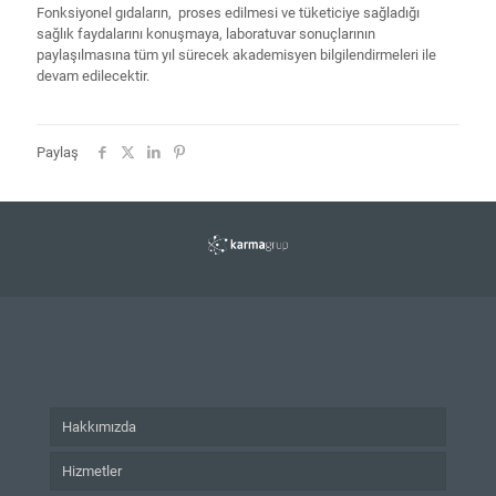
Fonksiyonel gıdaların, proses edilmesi ve tüketiciye sağladığı
sağlık faydalarını konuşmaya, laboratuvar sonuçlarının
paylaşılmasına tüm yıl sürecek akademisyen bilgilendirmeleri ile
devam edilecektir.
Paylaş
Hakkımızda
Hizmetler