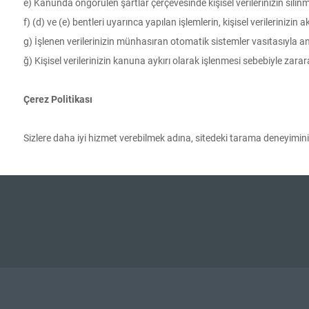
e) Kanunda öngörülen şartlar çerçevesinde kişisel verilerinizin silin
f) (d) ve (e) bentleri uyarınca yapılan işlemlerin, kişisel verilerinizin a
g) İşlenen verilerinizin münhasıran otomatik sistemler vasıtasıyla an
ğ) Kişisel verilerinizin kanuna aykırı olarak işlenmesi sebebiyle zar
Çerez Politikası
Sizlere daha iyi hizmet verebilmek adına, sitedeki tarama deneyiminiz