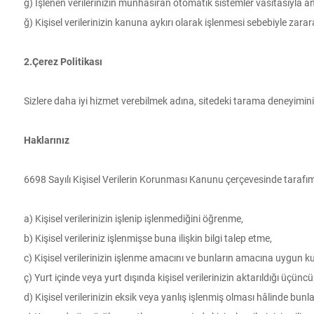
g) İşlenen verilerinizin münhasıran otomatik sistemler vasıtasıyla an
ğ) Kişisel verilerinizin kanuna aykırı olarak işlenmesi sebebiyle zar
2.Çerez Politikası
Sizlere daha iyi hizmet verebilmek adına, sitedeki tarama deneyiminiz
Haklarınız
6698 Sayılı Kişisel Verilerin Korunması Kanunu çerçevesinde tarafımız
a) Kişisel verilerinizin işlenip işlenmediğini öğrenme,
b) Kişisel verileriniz işlenmişse buna ilişkin bilgi talep etme,
c) Kişisel verilerinizin işlenme amacını ve bunların amacına uygun ku
ç) Yurt içinde veya yurt dışında kişisel verilerinizin aktarıldığı üçüncü 
d) Kişisel verilerinizin eksik veya yanlış işlenmiş olması hâlinde bunl