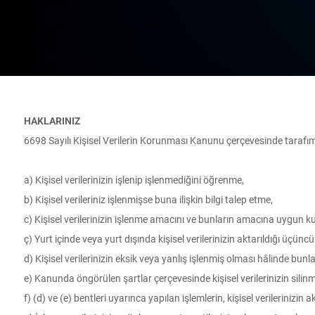
HAKLARINIZ
6698 Sayılı Kişisel Verilerin Korunması Kanunu çerçevesinde tarafımız
a) Kişisel verilerinizin işlenip işlenmediğini öğrenme,
b) Kişisel verileriniz işlenmişse buna ilişkin bilgi talep etme,
c) Kişisel verilerinizin işlenme amacını ve bunların amacına uygun ku
ç) Yurt içinde veya yurt dışında kişisel verilerinizin aktarıldığı üçüncü 
d) Kişisel verilerinizin eksik veya yanlış işlenmiş olması hâlinde bunl
e) Kanunda öngörülen şartlar çerçevesinde kişisel verilerinizin silin
f) (d) ve (e) bentleri uyarınca yapılan işlemlerin, kişisel verilerinizin a