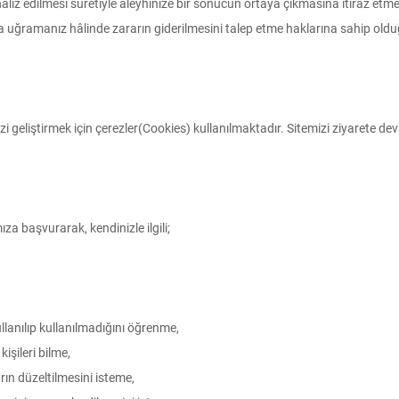
aliz edilmesi suretiyle aleyhinize bir sonucun ortaya çıkmasına itiraz etme
ara uğramanız hâlinde zararın giderilmesini talep etme haklarına sahip oldu
i geliştirmek için çerezler(Cookies) kullanılmaktadır. Sitemizi ziyarete de
a başvurarak, kendinizle ilgili;
llanılıp kullanılmadığını öğrenme,
kişileri bilme,
arın düzeltilmesini isteme,