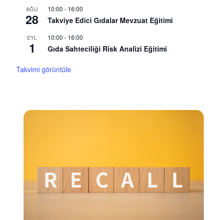
10:00
-
16:00
AĞU
28
Takviye Edici Gıdalar Mevzuat Eğitimi
10:00
-
16:00
EYL
1
Gıda Sahteciliği Risk Analizi Eğitimi
Takvimi görüntüle