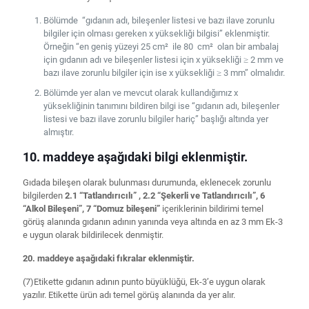
Bölümde “gıdanın adı, bileşenler listesi ve bazı ilave zorunlu
bilgiler için olması gereken x yüksekliği bilgisi” eklenmiştir.
Örneğin “en geniş yüzeyi 25 cm² ile 80 cm² olan bir ambalaj
için gıdanın adı ve bileşenler listesi için x yüksekliği ≥ 2 mm ve
bazı ilave zorunlu bilgiler için ise x yüksekliği ≥ 3 mm” olmalıdır.
Bölümde yer alan ve mevcut olarak kullandığımız x
yüksekliğinin tanımını bildiren bilgi ise “gıdanın adı, bileşenler
listesi ve bazı ilave zorunlu bilgiler hariç” başlığı altında yer
almıştır.
10. maddeye aşağıdaki bilgi eklenmiştir.
Gıdada bileşen olarak bulunması durumunda, eklenecek zorunlu
bilgilerden
2.1 “Tatlandırıcılı” ,
2.2 “Şekerli ve Tatlandırıcılı”, 6
“Alkol Bileşeni”, 7 “Domuz bileşeni”
içeriklerinin bildirimi temel
görüş alanında gıdanın adının yanında veya altında en az 3 mm Ek-3
e uygun olarak bildirilecek denmiştir.
20. maddeye aşağıdaki fıkralar eklenmiştir.
(7)Etikette gıdanın adının punto büyüklüğü, Ek-3’e uygun olarak
yazılır. Etikette ürün adı temel görüş alanında da yer alır.