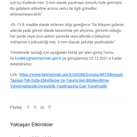
için bu ifadenin min. 3 mm olarak yazılması zorunlu hale gelmiştir.
Bu gıdaların etiketine aroma verici ile ilgili görseller
eklenemeyecektir.”
-Ek-15 8. madde olarak eklenen bilgi gereğince “bir bileşen gıdanın
adında yada görsel olarak tasarımda yer alıyorsa, görselin olduğu
her yerde veya ürün adının yanında veya altında o bileşenin
miktarının x yüksekliği min. 3 mm olacak şekilde yazılmalıdır.”
Yönetmelik taslağı için aşağıdaki linkte yer alan görüş formu
ile
kodeks@tarimorman.gov.tr
ye görüşlerinizi 25.12.2021 e kadar
iletebilirsiniz.
Link:
https://www.tarimorman.gov.tr/GKGM/Duyuru/447/Mevzuat-
Taslagi-Tgk-Gida-Etiketleme-Ve-Tuketicileri-Bilgilendirme-
Yonetmeliginde-Degisiklik-Yapilmasina-Dair-Yonetmelik
Paylaş
Yaklaşan Etkinlikler