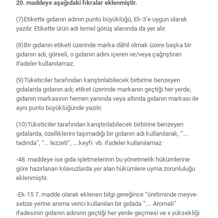
20. maddeye aşağıdaki fıkralar eklenmiştir.
(7)Etikette gıdanın adının punto büyüklüğü, Ek-3’e uygun olarak
yazılır. Etikette ürün adı temel görüş alanında da yer alır.
(8)Bir gıdanın etiketi üzerinde marka dâhil olmak üzere başka bir
gıdanın adı, görseli, o gıdanın adını içeren ve/veya çağrıştıran
ifadeler kullanılamaz.
(9)Tüketiciler tarafından karıştırılabilecek birbirine benzeyen
gıdalarda gıdanın adı; etiket üzerinde markanın geçtiği her yerde,
gıdanın markasının hemen yanında veya altında gıdanın markası ile
aynı punto büyüklüğünde yazılır.
(10)Tüketiciler tarafından karıştırılabilecek birbirine benzeyen
gıdalarda, özelliklerini taşımadığı bir gıdanın adı kullanılarak, “….
tadında”, “… lezzeti”, ….keyfi vb. ifadeler kullanılamaz
-48. maddeye ise gıda işletmelerinin bu yönetmelik hükümlerine
göre hazırlanan kılavuzlarda yer alan hükümlere uyma zorunluluğu
eklenmiştir.
-Ek-15 7. madde olarak eklenen bilgi gereğince “üretiminde meyve-
sebze yerine aroma verici kullanılan bir gıdada “…. Aromalı”
ifadesinin gıdanın adınınn geçtiği her yerde geçmesi ve x yüksekliği