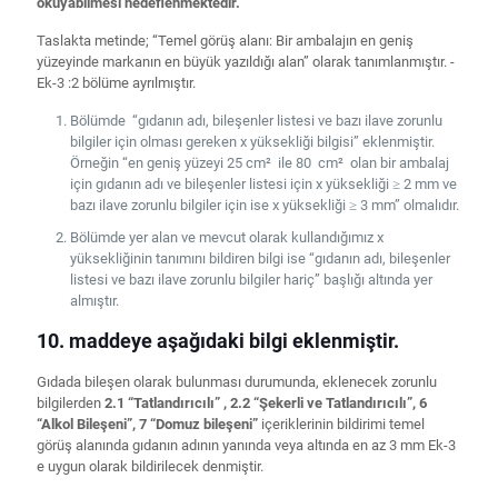
okuyabilmesi hedeflenmektedir.
Taslakta metinde; “Temel görüş alanı: Bir ambalajın en geniş
yüzeyinde markanın en büyük yazıldığı alan” olarak tanımlanmıştır. -
Ek-3 :2 bölüme ayrılmıştır.
Bölümde “gıdanın adı, bileşenler listesi ve bazı ilave zorunlu
bilgiler için olması gereken x yüksekliği bilgisi” eklenmiştir.
Örneğin “en geniş yüzeyi 25 cm² ile 80 cm² olan bir ambalaj
için gıdanın adı ve bileşenler listesi için x yüksekliği ≥ 2 mm ve
bazı ilave zorunlu bilgiler için ise x yüksekliği ≥ 3 mm” olmalıdır.
Bölümde yer alan ve mevcut olarak kullandığımız x
yüksekliğinin tanımını bildiren bilgi ise “gıdanın adı, bileşenler
listesi ve bazı ilave zorunlu bilgiler hariç” başlığı altında yer
almıştır.
10. maddeye aşağıdaki bilgi eklenmiştir.
Gıdada bileşen olarak bulunması durumunda, eklenecek zorunlu
bilgilerden
2.1 “Tatlandırıcılı” ,
2.2 “Şekerli ve Tatlandırıcılı”, 6
“Alkol Bileşeni”, 7 “Domuz bileşeni”
içeriklerinin bildirimi temel
görüş alanında gıdanın adının yanında veya altında en az 3 mm Ek-3
e uygun olarak bildirilecek denmiştir.