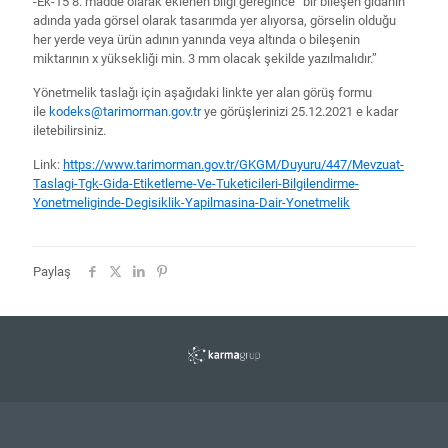
-Ek-15 8. madde olarak eklenen bilgi gereğince “bir bileşen gıdanın
adında yada görsel olarak tasarımda yer alıyorsa, görselin olduğu
her yerde veya ürün adının yanında veya altında o bileşenin
miktarının x yüksekliği min. 3 mm olacak şekilde yazılmalıdır.”
Yönetmelik taslağı için aşağıdaki linkte yer alan görüş formu
ile
kodeks@tarimorman.gov.tr
ye görüşlerinizi 25.12.2021 e kadar
iletebilirsiniz.
Link:
https://www.tarimorman.gov.tr/GKGM/Duyuru/447/Mevzuat-
Taslagi-Tgk-Gida-Etiketleme-Ve-Tuketicileri-Bilgilendirme-
Yonetmeliginde-Degisiklik-Yapilmasina-Dair-Yonetmelik
Paylaş