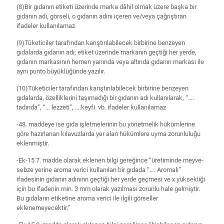
(8)Bir gıdanın etiketi üzerinde marka dâhil olmak üzere başka bir
gıdanın adı, görseli, o gıdanın adını içeren ve/veya çağrıştıran
ifadeler kullanılamaz.
(9)Tüketiciler tarafından karıştırılabilecek birbirine benzeyen
gıdalarda gıdanın adı; etiket üzerinde markanın geçtiği her yerde,
gıdanın markasının hemen yanında veya altında gıdanın markası ile
aynı punto büyüklüğünde yazılır.
(10)Tüketiciler tarafından karıştırılabilecek birbirine benzeyen
gıdalarda, özelliklerini taşımadığı bir gıdanın adı kullanılarak, “….
tadında”, “… lezzeti”, ….keyfi vb. ifadeler kullanılamaz
-48. maddeye ise gıda işletmelerinin bu yönetmelik hükümlerine
göre hazırlanan kılavuzlarda yer alan hükümlere uyma zorunluluğu
eklenmiştir.
-Ek-15 7. madde olarak eklenen bilgi gereğince “üretiminde meyve-
sebze yerine aroma verici kullanılan bir gıdada “…. Aromalı”
ifadesinin gıdanın adınınn geçtiği her yerde geçmesi ve x yüksekliği
için bu ifadenin min. 3 mm olarak yazılması zorunlu hale gelmiştir.
Bu gıdaların etiketine aroma verici ile ilgili görseller
eklenemeyecektir.”