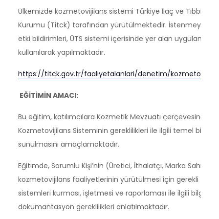
Ülkemizde kozmetovijilans sistemi Türkiye İlaç ve Tıbbi Cih
Kurumu (Titck) tarafından yürütülmektedir. İstenmeyen
etki bildirimleri, ÜTS sistemi içerisinde yer alan uygulamalar
kullanılarak yapılmaktadır.
https://titck.gov.tr/faaliyetalanlari/denetim/kozmetovijila
EĞİTİMİN AMACI:
Bu eğitim, katılımcılara Kozmetik Mevzuatı çerçevesinde,
Kozmetovijilans Sisteminin gereklilikleri ile ilgili temel bilgiler
sunulmasını amaçlamaktadır.
Eğitimde, Sorumlu Kişi’nin (Üretici, İthalatçı, Marka Sahibi)
kozmetovijilans faaliyetlerinin yürütülmesi için gerekli
sistemleri kurması, işletmesi ve raporlaması ile ilgili bilgiler 
dokümantasyon gereklilikleri anlatılmaktadır.