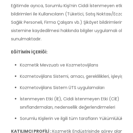
Eğitimde ayrıca, Sorumlu Kişi’nin Ciddi İstenmeyen etki
bildirimleri ile Kullanıcıların (Tüketici, Satış Noktası/Eczane,
Sağlık Personeli, Firma Çalışanı vb.) Şikâyet bildirimlerinin Ü
sistemine kaydedilmesi hakkında bilgiler uygulamalı olarak
sunulmaktadır.
EĞİTİMİN İÇERİĞİ:
Kozmetik Mevzuatı ve Kozmetovijilans
Kozmetovijilans Sistemi, amacı, gereklilikleri, işleyişi
Kozmetovijilans Sistem ÜTS uygulamaları
İstenmeyen Etki (İE), Ciddi İstenmeyen Etki (CİE)
sınıflandırmaları, nedensellik değerlendirmeleri
Sorumlu Kişilerin ve ilgili tüm tarafların Yükümlülükleri
KATILIMCI PROFİLİ :
Kozmetik Endüstrisinde görev alan;