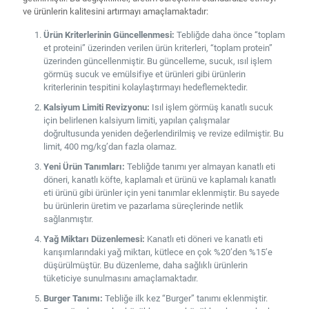
ve ürünlerin kalitesini artırmayı amaçlamaktadır:
Ürün Kriterlerinin Güncellenmesi:
Tebliğde daha önce “toplam
et proteini” üzerinden verilen ürün kriterleri, “toplam protein”
üzerinden güncellenmiştir. Bu güncelleme, sucuk, ısıl işlem
görmüş sucuk ve emülsifiye et ürünleri gibi ürünlerin
kriterlerinin tespitini kolaylaştırmayı hedeflemektedir.
Kalsiyum Limiti Revizyonu:
Isıl işlem görmüş kanatlı sucuk
için belirlenen kalsiyum limiti, yapılan çalışmalar
doğrultusunda yeniden değerlendirilmiş ve revize edilmiştir. Bu
limit, 400 mg/kg’dan fazla olamaz.
Yeni Ürün Tanımları:
Tebliğde tanımı yer almayan kanatlı eti
döneri, kanatlı köfte, kaplamalı et ürünü ve kaplamalı kanatlı
eti ürünü gibi ürünler için yeni tanımlar eklenmiştir. Bu sayede
bu ürünlerin üretim ve pazarlama süreçlerinde netlik
sağlanmıştır.
Yağ Miktarı Düzenlemesi:
Kanatlı eti döneri ve kanatlı eti
karışımlarındaki yağ miktarı, kütlece en çok %20’den %15’e
düşürülmüştür. Bu düzenleme, daha sağlıklı ürünlerin
tüketiciye sunulmasını amaçlamaktadır.
Burger Tanımı:
Tebliğe ilk kez “Burger” tanımı eklenmiştir.