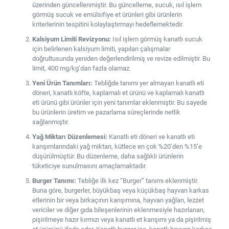
üzerinden güncellenmiştir. Bu güncelleme, sucuk, ısıl işlem
görmüş sucuk ve emülsifiye et ürünleri gibi ürünlerin
kriterlerinin tespitini kolaylaştırmayı hedeflemektedir.
Kalsiyum Limiti Revizyonu:
Isıl işlem görmüş kanatlı sucuk
için belirlenen kalsiyum limiti, yapılan çalışmalar
doğrultusunda yeniden değerlendirilmiş ve revize edilmiştir. Bu
limit, 400 mg/kg’dan fazla olamaz.
Yeni Ürün Tanımları:
Tebliğde tanımı yer almayan kanatlı eti
döneri, kanatlı köfte, kaplamalı et ürünü ve kaplamalı kanatlı
eti ürünü gibi ürünler için yeni tanımlar eklenmiştir. Bu sayede
bu ürünlerin üretim ve pazarlama süreçlerinde netlik
sağlanmıştır.
Yağ Miktarı Düzenlemesi:
Kanatlı eti döneri ve kanatlı eti
karışımlarındaki yağ miktarı, kütlece en çok %20’den %15’e
düşürülmüştür. Bu düzenleme, daha sağlıklı ürünlerin
tüketiciye sunulmasını amaçlamaktadır.
Burger Tanımı:
Tebliğe ilk kez “Burger” tanımı eklenmiştir.
Buna göre, burgerler, büyükbaş veya küçükbaş hayvan karkas
etlerinin bir veya birkaçının karışımına, hayvan yağları, lezzet
vericiler ve diğer gıda bileşenlerinin eklenmesiyle hazırlanan,
pişirilmeye hazır kırmızı veya kanatlı et karışımı ya da pişirilmiş