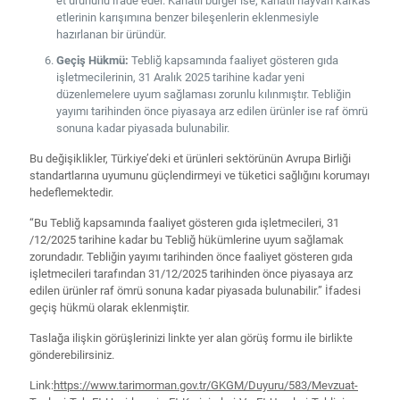
et ürününü ifade eder. Kanatlı burger ise, kanatlı hayvan karkas
etlerinin karışımına benzer bileşenlerin eklenmesiyle
hazırlanan bir üründür.
Geçiş Hükmü:
Tebliğ kapsamında faaliyet gösteren gıda
işletmecilerinin, 31 Aralık 2025 tarihine kadar yeni
düzenlemelere uyum sağlaması zorunlu kılınmıştır. Tebliğin
yayımı tarihinden önce piyasaya arz edilen ürünler ise raf ömrü
sonuna kadar piyasada bulunabilir.
Bu değişiklikler, Türkiye’deki et ürünleri sektörünün Avrupa Birliği
standartlarına uyumunu güçlendirmeyi ve tüketici sağlığını korumayı
hedeflemektedir.
“Bu Tebliğ kapsamında faaliyet gösteren gıda işletmecileri, 31
/12/2025 tarihine kadar bu Tebliğ hükümlerine uyum sağlamak
zorundadır. Tebliğin yayımı tarihinden önce faaliyet gösteren gıda
işletmecileri tarafından 31/12/2025 tarihinden önce piyasaya arz
edilen ürünler raf ömrü sonuna kadar piyasada bulunabilir.” İfadesi
geçiş hükmü olarak eklenmiştir.
Taslağa ilişkin görüşlerinizi linkte yer alan görüş formu ile birlikte
gönderebilirsiniz.
Link:
https://www.tarimorman.gov.tr/GKGM/Duyuru/583/Mevzuat-