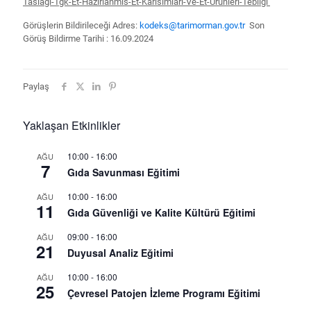
Taslagi-Tgk-Et-Hazirlanmis-Et-Karisimlari-Ve-Et-Urunleri-Tebligi
Görüşlerin Bildirileceği Adres:
kodeks@tarimorman.gov.tr​
Son
Görüş Bildirme Tarihi : 16.09.2024
Paylaş
Yaklaşan Etkinlikler
10:00
-
16:00
AĞU
7
Gıda Savunması Eğitimi
10:00
-
16:00
AĞU
11
Gıda Güvenliği ve Kalite Kültürü Eğitimi
09:00
-
16:00
AĞU
21
Duyusal Analiz Eğitimi
10:00
-
16:00
AĞU
25
Çevresel Patojen İzleme Programı Eğitimi