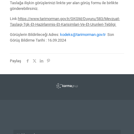
Taslağa ilişkin görüşlerinizi linkte yer alan görüş formu ile birlikte
gönderebilirsiniz.
Link:
https://www.tarimorman.gov.tr/GKGM/Duyuru/583/Mevzuat-
Taslagi-Tgk-Et-Hazirlanmis-Et-Karisimlari-Ve-Et-Urunleri-Tebligi
Görüşlerin Bildirileceği Adres:
kodeks@tarimorman.gov.tr​
Son
Görüş Bildirme Tarihi : 16.09.2024
Paylaş