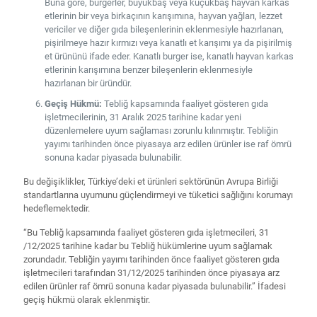
Buna göre, burgerler, büyükbaş veya küçükbaş hayvan karkas
etlerinin bir veya birkaçının karışımına, hayvan yağları, lezzet
vericiler ve diğer gıda bileşenlerinin eklenmesiyle hazırlanan,
pişirilmeye hazır kırmızı veya kanatlı et karışımı ya da pişirilmiş
et ürününü ifade eder. Kanatlı burger ise, kanatlı hayvan karkas
etlerinin karışımına benzer bileşenlerin eklenmesiyle
hazırlanan bir üründür.
Geçiş Hükmü:
Tebliğ kapsamında faaliyet gösteren gıda
işletmecilerinin, 31 Aralık 2025 tarihine kadar yeni
düzenlemelere uyum sağlaması zorunlu kılınmıştır. Tebliğin
yayımı tarihinden önce piyasaya arz edilen ürünler ise raf ömrü
sonuna kadar piyasada bulunabilir.
Bu değişiklikler, Türkiye’deki et ürünleri sektörünün Avrupa Birliği
standartlarına uyumunu güçlendirmeyi ve tüketici sağlığını korumayı
hedeflemektedir.
“Bu Tebliğ kapsamında faaliyet gösteren gıda işletmecileri, 31
/12/2025 tarihine kadar bu Tebliğ hükümlerine uyum sağlamak
zorundadır. Tebliğin yayımı tarihinden önce faaliyet gösteren gıda
işletmecileri tarafından 31/12/2025 tarihinden önce piyasaya arz
edilen ürünler raf ömrü sonuna kadar piyasada bulunabilir.” İfadesi
geçiş hükmü olarak eklenmiştir.