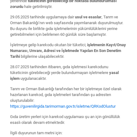
yerlerinde
tüketicinin görebileceği bir noktada bulundurulması
zorunlu
hale getirilmiştir.
29.05.2025 tarihinde uygulamaya dair
usul ve esaslar
, Tarım ve
Orman Bakanlığı’nın web sayfasında yayımlanarak duyurulmuştur.
Bu duyuru ile birlikte gıda işletmelerinin yükümlülüklerini yerine
getirebilmeleri için belirlenen 60 günlük süre başlamıştır.
İşletmeye gelip karekodu okutan bir tüketici;
işletmenin Kayıt/Onay
Numarası, Unvanı, Adresi ve İşletmede Yapılan En Son Denetim
Tarihi
bilgilerine ulaşabilecektir.
28.07.2025 tarihinden itibaren, gıda işletmesi karekodunu
tüketicinin görebileceği yerde bulundurmayan işletmelere
yasal
işlem
uygulanacaktır.
Tarım ve Orman Bakanlığı tarafından her bir işletmeye özel olarak
hazırlanan karekod, gıda işletmeleri tarafından şu adresten
oluşturulabilir:
https://guvenilirgida.
tarimorman.gov.tr/isletme/
QRKodOlustur
Gıda üretim yerleri için karekod uygulaması şu an için gönüllülük
esaslı olarak devam etmektedir.
İlgili duyurunun tam metni için: