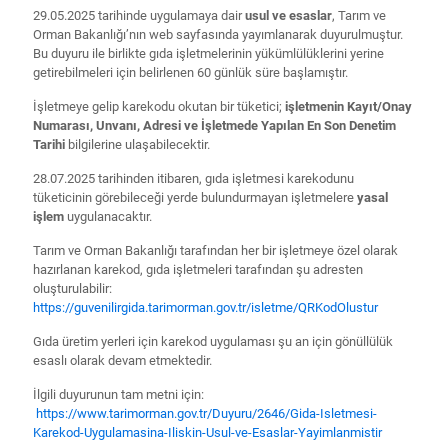
29.05.2025 tarihinde uygulamaya dair
usul ve esaslar
, Tarım ve
Orman Bakanlığı’nın web sayfasında yayımlanarak duyurulmuştur.
Bu duyuru ile birlikte gıda işletmelerinin yükümlülüklerini yerine
getirebilmeleri için belirlenen 60 günlük süre başlamıştır.
İşletmeye gelip karekodu okutan bir tüketici;
işletmenin Kayıt/Onay
Numarası, Unvanı, Adresi ve İşletmede Yapılan En Son Denetim
Tarihi
bilgilerine ulaşabilecektir.
28.07.2025 tarihinden itibaren, gıda işletmesi karekodunu
tüketicinin görebileceği yerde bulundurmayan işletmelere
yasal
işlem
uygulanacaktır.
Tarım ve Orman Bakanlığı tarafından her bir işletmeye özel olarak
hazırlanan karekod, gıda işletmeleri tarafından şu adresten
oluşturulabilir:
https://guvenilirgida.
tarimorman.gov.tr/isletme/
QRKodOlustur
Gıda üretim yerleri için karekod uygulaması şu an için gönüllülük
esaslı olarak devam etmektedir.
İlgili duyurunun tam metni için:
https://www.tarimorman.gov.tr/
Duyuru/2646/Gida-Isletmesi-
Karekod-Uygulamasina-Iliskin-
Usul-ve-Esaslar-Yayimlanmistir