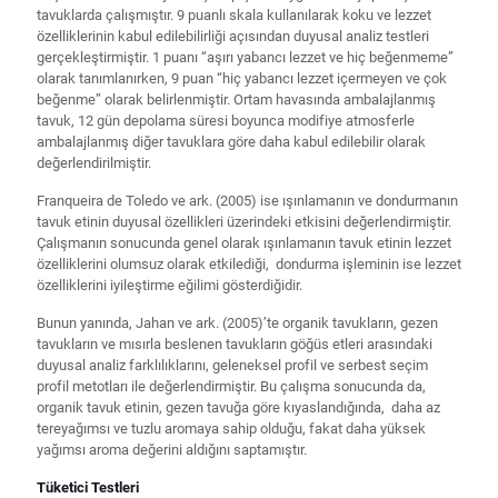
tavuklarda çalışmıştır. 9 puanlı skala kullanılarak koku ve lezzet
özelliklerinin kabul edilebilirliği açısından duyusal analiz testleri
gerçekleştirmiştir. 1 puanı “aşırı yabancı lezzet ve hiç beğenmeme”
olarak tanımlanırken, 9 puan “hiç yabancı lezzet içermeyen ve çok
beğenme” olarak belirlenmiştir. Ortam havasında ambalajlanmış
tavuk, 12 gün depolama süresi boyunca modifiye atmosferle
ambalajlanmış diğer tavuklara göre daha kabul edilebilir olarak
değerlendirilmiştir.
Franqueira de Toledo ve ark. (2005) ise ışınlamanın ve dondurmanın
tavuk etinin duyusal özellikleri üzerindeki etkisini değerlendirmiştir.
Çalışmanın sonucunda genel olarak ışınlamanın tavuk etinin lezzet
özelliklerini olumsuz olarak etkilediği, dondurma işleminin ise lezzet
özelliklerini iyileştirme eğilimi gösterdiğidir.
Bunun yanında, Jahan ve ark. (2005)’te organik tavukların, gezen
tavukların ve mısırla beslenen tavukların göğüs etleri arasındaki
duyusal analiz farklılıklarını, geleneksel profil ve serbest seçim
profil metotları ile değerlendirmiştir. Bu çalışma sonucunda da,
organik tavuk etinin, gezen tavuğa göre kıyaslandığında, daha az
tereyağımsı ve tuzlu aromaya sahip olduğu, fakat daha yüksek
yağımsı aroma değerini aldığını saptamıştır.
Tüketici Testleri