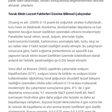
panel lideri tarafından, önceki sonuçlarında değerlendirmesi dikkate
alınarak planlanır.
Tavuk Etinin Lezzet Faktörleri Üzerine Bilimsel Çalışmalar
Zhuang ve ark. (2009) 0-15 puanlı bir yoğunluk skalası kullanılarak,
kuru hava ve daldırarak dondurma, dondurmadan depolama ve kas
tiplerinin tavuğun lezzet özellikleri üzerindeki etkisini incelenmiştir.
Panelistler tavuk etinin, tavuk, bulyon, ahır/ıslak tüyler,
kanlı/serumlu/metalik, kartonumsu aromalıyla tatlı, tuzlu, ekşi ve
acı tatları olan 9 farklı lezzet özelliğini analiz etmiştir. Bu çalışmanın
sonucuna göre, farklı soğutma yöntemlerinin ve spesifik kas
yapısının tavuk etinin lezzet özellikleri üzerinde istatistiksel olarak
anlamlı bir farklılık yaratmadığını (p<0.05) tespit etmiştir.
Vara-Ubol ve Bowers (2002) yaptıkları çalışmada sodyum
tripolifosfatın (STF), sodyum klorür ile birlikte ve sodyum klorür
kullanılmadan öğütülmüş hindi göğsünün oksidatif lezzet bileşeni
özelliğini üzerindeki inhibe edici etkisini 0-15 skalası kullanarak
incelemiştir. Bu çalışmanın sonuçlarına göre, 4°C ‘de 2 gün
depolama sonucunda, %1 oranında NaCl içeren hindi eti, NaCl
içermeyen hindi etine göre daha yoğun etsi lezzete ve daha az
bayatlamaya sahipken, duyusal lezzet derecelerine 4 gün sonra her
iki ürünün de bayatlama ve etsi aroma lezzet özellikleri aynı özellik
göstermiştir. Bunun yanında, %0.5 STF oranı %0.3 STF oranı ile