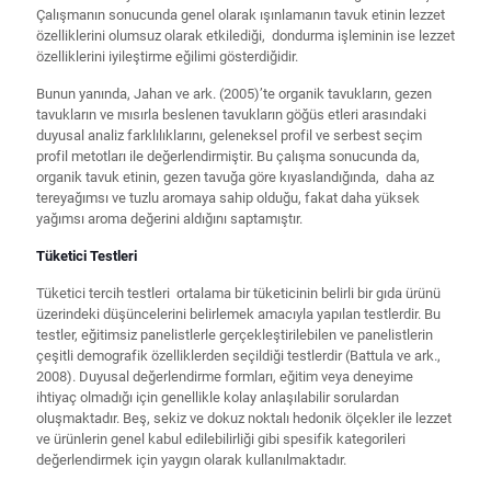
Çalışmanın sonucunda genel olarak ışınlamanın tavuk etinin lezzet
özelliklerini olumsuz olarak etkilediği, dondurma işleminin ise lezzet
özelliklerini iyileştirme eğilimi gösterdiğidir.
Bunun yanında, Jahan ve ark. (2005)’te organik tavukların, gezen
tavukların ve mısırla beslenen tavukların göğüs etleri arasındaki
duyusal analiz farklılıklarını, geleneksel profil ve serbest seçim
profil metotları ile değerlendirmiştir. Bu çalışma sonucunda da,
organik tavuk etinin, gezen tavuğa göre kıyaslandığında, daha az
tereyağımsı ve tuzlu aromaya sahip olduğu, fakat daha yüksek
yağımsı aroma değerini aldığını saptamıştır.
Tüketici Testleri
Tüketici tercih testleri ortalama bir tüketicinin belirli bir gıda ürünü
üzerindeki düşüncelerini belirlemek amacıyla yapılan testlerdir. Bu
testler, eğitimsiz panelistlerle gerçekleştirilebilen ve panelistlerin
çeşitli demografik özelliklerden seçildiği testlerdir (Battula ve ark.,
2008). Duyusal değerlendirme formları, eğitim veya deneyime
ihtiyaç olmadığı için genellikle kolay anlaşılabilir sorulardan
oluşmaktadır. Beş, sekiz ve dokuz noktalı hedonik ölçekler ile lezzet
ve ürünlerin genel kabul edilebilirliği gibi spesifik kategorileri
değerlendirmek için yaygın olarak kullanılmaktadır.