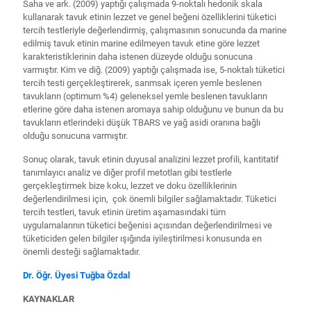
Saha ve ark. (2009) yaptığı çalışmada 9-noktalı hedonik skala
kullanarak tavuk etinin lezzet ve genel beğeni özelliklerini tüketici
tercih testleriyle değerlendirmiş, çalışmasının sonucunda da marine
edilmiş tavuk etinin marine edilmeyen tavuk etine göre lezzet
karakteristiklerinin daha istenen düzeyde olduğu sonucuna
varmıştır. Kim ve diğ. (2009) yaptığı çalışmada ise, 5-noktalı tüketici
tercih testi gerçekleştirerek, sarımsak içeren yemle beslenen
tavukların (optimum %4) geleneksel yemle beslenen tavukların
etlerine göre daha istenen aromaya sahip olduğunu ve bunun da bu
tavukların etlerindeki düşük TBARS ve yağ asidi oranına bağlı
olduğu sonucuna varmıştır.
Sonuç olarak, tavuk etinin duyusal analizini lezzet profili, kantitatif
tanımlayıcı analiz ve diğer profil metotları gibi testlerle
gerçekleştirmek bize koku, lezzet ve doku özelliklerinin
değerlendirilmesi için, çok önemli bilgiler sağlamaktadır. Tüketici
tercih testleri, tavuk etinin üretim aşamasındaki tüm
uygulamalarının tüketici beğenisi açısından değerlendirilmesi ve
tüketiciden gelen bilgiler ışığında iyileştirilmesi konusunda en
önemli desteği sağlamaktadır.
Dr. Öğr. Üyesi Tuğba Özdal
KAYNAKLAR