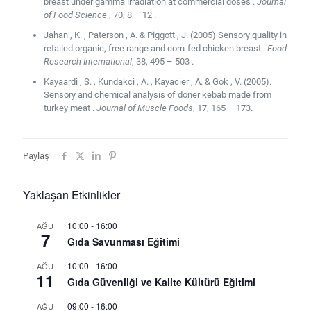
breast under gamma irradiation at commercial doses .
Journal
of Food Science
, 70, 8 – 12 .
Jahan , K. , Paterson , A. & Piggott , J. (2005) Sensory quality in
retailed organic, free range and corn-fed chicken breast .
Food
Research International
, 38, 495 – 503 .
Kayaardi , S. , Kundakci , A. , Kayacier , A. & Gok , V. (2005).
Sensory and chemical analysis of doner kebab made from
turkey meat .
Journal of Muscle Foods
, 17, 165 – 173.
Paylaş
Yaklaşan Etkinlikler
10:00
-
16:00
AĞU
7
Gıda Savunması Eğitimi
10:00
-
16:00
AĞU
11
Gıda Güvenliği ve Kalite Kültürü Eğitimi
09:00
-
16:00
AĞU