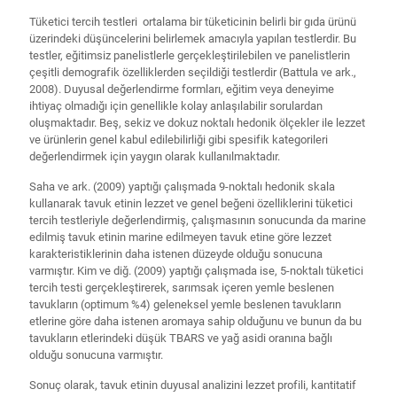
Tüketici tercih testleri ortalama bir tüketicinin belirli bir gıda ürünü
üzerindeki düşüncelerini belirlemek amacıyla yapılan testlerdir. Bu
testler, eğitimsiz panelistlerle gerçekleştirilebilen ve panelistlerin
çeşitli demografik özelliklerden seçildiği testlerdir (Battula ve ark.,
2008). Duyusal değerlendirme formları, eğitim veya deneyime
ihtiyaç olmadığı için genellikle kolay anlaşılabilir sorulardan
oluşmaktadır. Beş, sekiz ve dokuz noktalı hedonik ölçekler ile lezzet
ve ürünlerin genel kabul edilebilirliği gibi spesifik kategorileri
değerlendirmek için yaygın olarak kullanılmaktadır.
Saha ve ark. (2009) yaptığı çalışmada 9-noktalı hedonik skala
kullanarak tavuk etinin lezzet ve genel beğeni özelliklerini tüketici
tercih testleriyle değerlendirmiş, çalışmasının sonucunda da marine
edilmiş tavuk etinin marine edilmeyen tavuk etine göre lezzet
karakteristiklerinin daha istenen düzeyde olduğu sonucuna
varmıştır. Kim ve diğ. (2009) yaptığı çalışmada ise, 5-noktalı tüketici
tercih testi gerçekleştirerek, sarımsak içeren yemle beslenen
tavukların (optimum %4) geleneksel yemle beslenen tavukların
etlerine göre daha istenen aromaya sahip olduğunu ve bunun da bu
tavukların etlerindeki düşük TBARS ve yağ asidi oranına bağlı
olduğu sonucuna varmıştır.
Sonuç olarak, tavuk etinin duyusal analizini lezzet profili, kantitatif