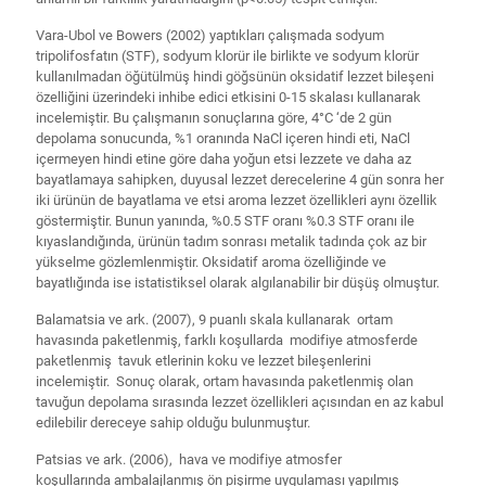
Vara-Ubol ve Bowers (2002) yaptıkları çalışmada sodyum
tripolifosfatın (STF), sodyum klorür ile birlikte ve sodyum klorür
kullanılmadan öğütülmüş hindi göğsünün oksidatif lezzet bileşeni
özelliğini üzerindeki inhibe edici etkisini 0-15 skalası kullanarak
incelemiştir. Bu çalışmanın sonuçlarına göre, 4°C ‘de 2 gün
depolama sonucunda, %1 oranında NaCl içeren hindi eti, NaCl
içermeyen hindi etine göre daha yoğun etsi lezzete ve daha az
bayatlamaya sahipken, duyusal lezzet derecelerine 4 gün sonra her
iki ürünün de bayatlama ve etsi aroma lezzet özellikleri aynı özellik
göstermiştir. Bunun yanında, %0.5 STF oranı %0.3 STF oranı ile
kıyaslandığında, ürünün tadım sonrası metalik tadında çok az bir
yükselme gözlemlenmiştir. Oksidatif aroma özelliğinde ve
bayatlığında ise istatistiksel olarak algılanabilir bir düşüş olmuştur.
Balamatsia ve ark. (2007), 9 puanlı skala kullanarak ortam
havasında paketlenmiş, farklı koşullarda modifiye atmosferde
paketlenmiş tavuk etlerinin koku ve lezzet bileşenlerini
incelemiştir. Sonuç olarak, ortam havasında paketlenmiş olan
tavuğun depolama sırasında lezzet özellikleri açısından en az kabul
edilebilir dereceye sahip olduğu bulunmuştur.
Patsias ve ark. (2006), hava ve modifiye atmosfer
koşullarında ambalajlanmış ön pişirme uygulaması yapılmış