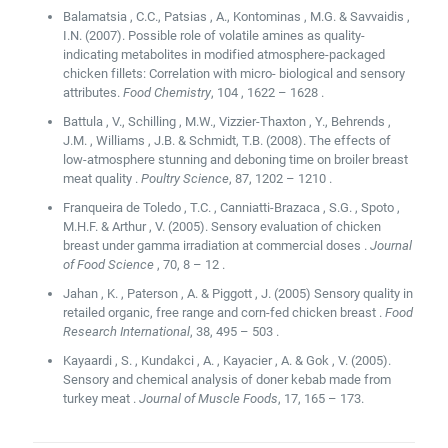
Balamatsia , C.C., Patsias , A., Kontominas , M.G. & Savvaidis ,
I.N. (2007). Possible role of volatile amines as quality-
indicating metabolites in modified atmosphere-packaged
chicken fillets: Correlation with micro- biological and sensory
attributes.
Food Chemistry
, 104 , 1622 – 1628 .
Battula , V., Schilling , M.W., Vizzier-Thaxton , Y., Behrends ,
J.M. , Williams , J.B. & Schmidt, T.B. (2008). The effects of
low-atmosphere stunning and deboning time on broiler breast
meat quality .
Poultry Science
, 87, 1202 – 1210 .
Franqueira de Toledo , T.C. , Canniatti-Brazaca , S.G. , Spoto ,
M.H.F. & Arthur , V. (2005). Sensory evaluation of chicken
breast under gamma irradiation at commercial doses .
Journal
of Food Science
, 70, 8 – 12 .
Jahan , K. , Paterson , A. & Piggott , J. (2005) Sensory quality in
retailed organic, free range and corn-fed chicken breast .
Food
Research International
, 38, 495 – 503 .
Kayaardi , S. , Kundakci , A. , Kayacier , A. & Gok , V. (2005).
Sensory and chemical analysis of doner kebab made from
turkey meat .
Journal of Muscle Foods
, 17, 165 – 173.