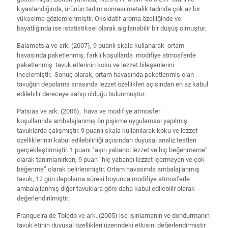
kıyaslandığında, ürünün tadım sonrası metalik tadında çok az bir
yükselme gözlemlenmiştir. Oksidatif aroma özelliğinde ve
bayatlığında ise istatistiksel olarak algılanabilir bir düşüş olmuştur.
Balamatsia ve ark. (2007), 9 puanlı skala kullanarak ortam
havasında paketlenmiş, farklı koşullarda modifiye atmosferde
paketlenmiş tavuk etlerinin koku ve lezzet bileşenlerini
incelemiştir. Sonuç olarak, ortam havasında paketlenmiş olan
tavuğun depolama sırasında lezzet özellikleri açısından en az kabul
edilebilir dereceye sahip olduğu bulunmuştur.
Patsias ve ark. (2006), hava ve modifiye atmosfer
koşullarında ambalajlanmış ön pişirme uygulaması yapılmış
tavuklarda çalışmıştır. 9 puanlı skala kullanılarak koku ve lezzet
özelliklerinin kabul edilebilirliği açısından duyusal analiz testleri
gerçekleştirmiştir. 1 puanı “aşırı yabancı lezzet ve hiç beğenmeme”
olarak tanımlanırken, 9 puan “hiç yabancı lezzet içermeyen ve çok
beğenme” olarak belirlenmiştir. Ortam havasında ambalajlanmış
tavuk, 12 gün depolama süresi boyunca modifiye atmosferle
ambalajlanmış diğer tavuklara göre daha kabul edilebilir olarak
değerlendirilmiştir.
Franqueira de Toledo ve ark. (2005) ise ışınlamanın ve dondurmanın
tavuk etinin duyusal özellikleri üzerindeki etkisini değerlendirmiştir.