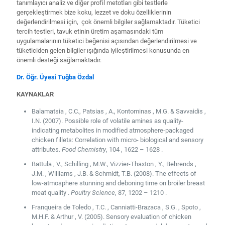
tanımlayıcı analiz ve diğer profil metotları gibi testlerle
gerçekleştirmek bize koku, lezzet ve doku özelliklerinin
değerlendirilmesi için, çok önemli bilgiler sağlamaktadır. Tüketici
tercih testleri, tavuk etinin üretim aşamasındaki tüm
uygulamalarının tüketici beğenisi açısından değerlendirilmesi ve
tüketiciden gelen bilgiler ışığında iyileştirilmesi konusunda en
önemli desteği sağlamaktadır.
Dr. Öğr. Üyesi Tuğba Özdal
KAYNAKLAR
Balamatsia , C.C., Patsias , A., Kontominas , M.G. & Savvaidis ,
I.N. (2007). Possible role of volatile amines as quality-
indicating metabolites in modified atmosphere-packaged
chicken fillets: Correlation with micro- biological and sensory
attributes.
Food Chemistry
, 104 , 1622 – 1628 .
Battula , V., Schilling , M.W., Vizzier-Thaxton , Y., Behrends ,
J.M. , Williams , J.B. & Schmidt, T.B. (2008). The effects of
low-atmosphere stunning and deboning time on broiler breast
meat quality .
Poultry Science
, 87, 1202 – 1210 .
Franqueira de Toledo , T.C. , Canniatti-Brazaca , S.G. , Spoto ,
M.H.F. & Arthur , V. (2005). Sensory evaluation of chicken