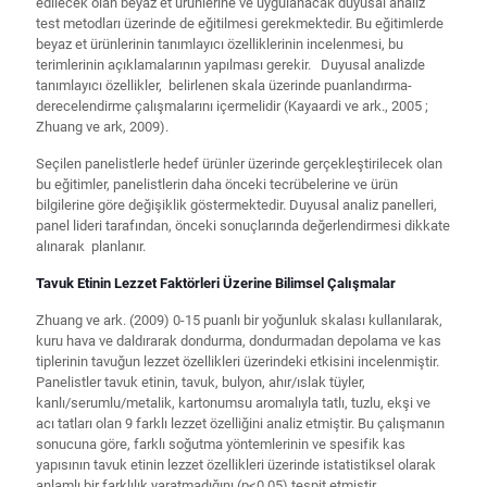
edilecek olan beyaz et ürünlerine ve uygulanacak duyusal analiz
test metodları üzerinde de eğitilmesi gerekmektedir. Bu eğitimlerde
beyaz et ürünlerinin tanımlayıcı özelliklerinin incelenmesi, bu
terimlerinin açıklamalarının yapılması gerekir. Duyusal analizde
tanımlayıcı özellikler, belirlenen skala üzerinde puanlandırma-
derecelendirme çalışmalarını içermelidir (Kayaardi ve ark., 2005 ;
Zhuang ve ark, 2009).
Seçilen panelistlerle hedef ürünler üzerinde gerçekleştirilecek olan
bu eğitimler, panelistlerin daha önceki tecrübelerine ve ürün
bilgilerine göre değişiklik göstermektedir. Duyusal analiz panelleri,
panel lideri tarafından, önceki sonuçlarında değerlendirmesi dikkate
alınarak planlanır.
Tavuk Etinin Lezzet Faktörleri Üzerine Bilimsel Çalışmalar
Zhuang ve ark. (2009) 0-15 puanlı bir yoğunluk skalası kullanılarak,
kuru hava ve daldırarak dondurma, dondurmadan depolama ve kas
tiplerinin tavuğun lezzet özellikleri üzerindeki etkisini incelenmiştir.
Panelistler tavuk etinin, tavuk, bulyon, ahır/ıslak tüyler,
kanlı/serumlu/metalik, kartonumsu aromalıyla tatlı, tuzlu, ekşi ve
acı tatları olan 9 farklı lezzet özelliğini analiz etmiştir. Bu çalışmanın
sonucuna göre, farklı soğutma yöntemlerinin ve spesifik kas
yapısının tavuk etinin lezzet özellikleri üzerinde istatistiksel olarak
anlamlı bir farklılık yaratmadığını (p<0.05) tespit etmiştir.