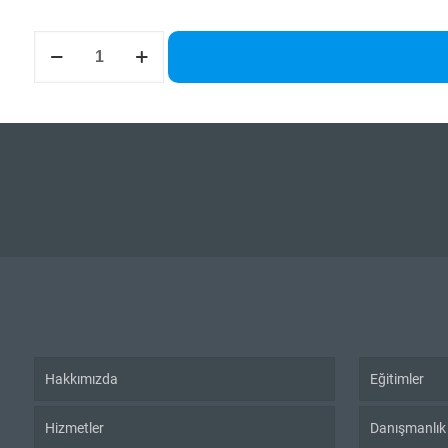
Kozmetik
Ürünler
Yönetmeliği
Bilgilendirme
Eğitimi
adet
Hakkımızda
Eğitimler
Hizmetler
Danışmanlık