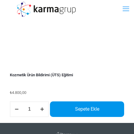
BİLET
Kozmetik Ürün Bildirimi (ÜTS) Eğitimi
₺
4.800,00
Kozmetik
Sepete Ekle
Ürün
Bildirimi
(ÜTS)
Eğitimi
adet