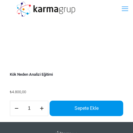
BİLET
Kök Neden Analizi Eğitimi
₺
4.800,00
Kök
Sepete Ekle
Neden
Analizi
Eğitimi
adet